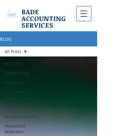
BADE
ACCOUNTING
SERVICES
BLOG
All Posts
All Posts
contabilidad
impuestos
tratamiento
fiscal
Devolución
Acreditamientos
Impuestos
federales