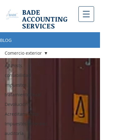
BADE
ACCOUNTING
SERVICES
BLOG
Comercio exterior
All Posts
contabilidad
impuestos
tratamiento fiscal
Devolución
Acreditamientos
Impuestos federales
auditoría